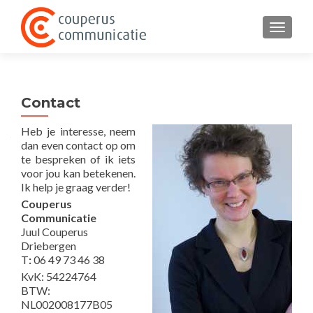
TOGGL
Contact
Heb je interesse, neem
dan even contact op om
te bespreken of ik iets
voor jou kan betekenen.
Ik help je graag verder!
Couperus
Communicatie
Juul Couperus
Driebergen
T
:
06 49 73 46 38
KvK: 54224764
BTW:
NL002008177B05